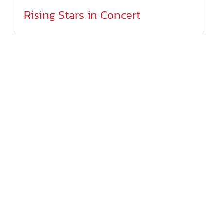
Rising Stars in Concert
Wednesday, 1.04.2026
Schlossberghalle Großer Saal